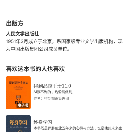
花花儿
记杨必
出版方
孟婆茶（胡思乱想，代序）
人民文学出版社
1951年3月成立于北京，系国家级专业文学出版机构，现
隐身衣（废话，代后记）
为中国出版集团公司成员单位。
艺术与克服困难——读《红楼梦》偶记
喜欢这本书的人也喜欢
事实—故事—真实
得到品控手册11.0
有什么好？——读奥斯丁的《傲慢与偏见》
AI做不到的，热爱能做到。
作者：得到知识管理部
一
电子书
二
终身学习
本书既是罗胖创业五年来的心得与方法，也是他的未来生