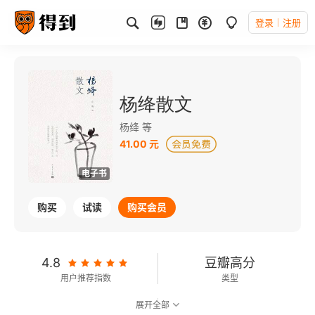
登录
注册
杨绛散文
杨绛 等
41.00 元
电子书
购买
试读
购买会员
4.8
豆瓣高分
用户推荐指数
类型
展开全部
8.9
可以朗读