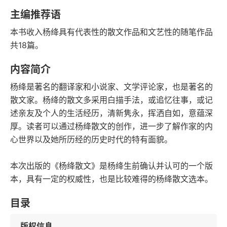
豆瓣评分
语音朗读
主编推荐语
149千字
2023-01-01
本书收入杨绛具有代表性的散文作品和文艺性的随笔作品
字数
发行日期
共18篇。
内容简介
杨绛是著名的翻译家和小说家、文学评论家，也是著名的
散文家。杨绛的散文多采用白描手法，或追忆往事，或记
述亲友及个人的生活经历，清新隽永，挥洒自如，意蕴深
厚。读者可以通过杨绛散文的创作，进一步了解作家的内
心世界以及她所历经的历史时代的特有面貌。
本次出版的《杨绛散文》是杨绛生前确认并认可的一个版
本，具有一定的权威性，也是比较难得的杨绛散文选本。
目录
版权信息