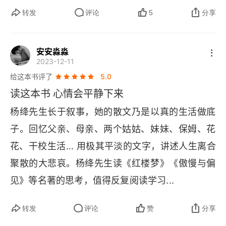
七
转发
评论
5
分享
回忆我的姑母
安安淼淼
老王
2023-12-11
给这本书评了
5.0
林奶奶
读这本书 心情会平静下来
记钱锺书与《围城》
杨绛先生长于叙事，她的散文乃是以真的生活做底
子。回忆父亲、母亲、两个姑姑、妹妹、保姆、花
一· 钱锺书写《围城》
花、干校生活... 用极其平淡的文字，讲述人生离合
二· 写《围城》的钱锺书
聚散的大悲哀。杨绛先生读《红楼梦》《傲慢与偏
见》等名著的思考，值得反复阅读学习...
纪念温德先生
大王庙
转发
评论
赞
分享