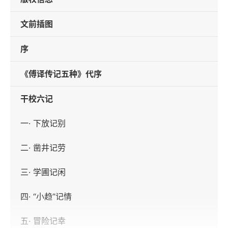
文前插图
序
《傅译传记五种》代序
干校六记
一· 下放记别
二· 凿井记劳
三· 学圃记闲
四· “小趋”记情
五· 冒险记幸