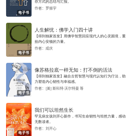
三
存方式的总结与汇报。
作者：罗振宇
电子书
四
五
人生解忧：佛学入门四十讲
【得到独家首发】用佛学智慧回应现代人的心灵困境，重
拾内心安顿的力量。
六
作者：成庆
电子书
七
像苏格拉底一样无知：打不倒的活法
堂吉诃德与《堂吉诃德》
【得到独家首发】融合古哲智慧与现代认知行为疗法，助
力塑造内心韧性与幸福感。
作者：[美] 斯科特·沃尔特曼 等
电子书
我们可以坦然生长
罕见病女孩刘开心新作，书写生命韧性与坦然力量，感动
无数读者。
作者：刘开心
电子书