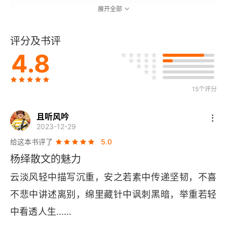
展开全部
六· 误传记妄
评分及书评
回忆我的父亲
4.8
前言
15个评分
一
二
且听风吟
2023-12-29
三
给这本书评了
5.0
杨绎散文的魅力
四
云淡风轻中描写沉重，安之若素中传递坚韧，不喜
五
不悲中讲述离别，绵里藏针中讽刺黑暗，举重若轻
中看透人生……
六